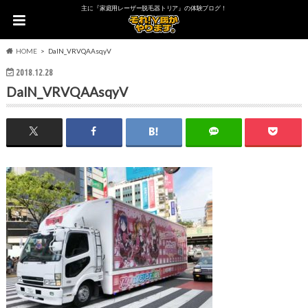
主に『家庭用レーザー脱毛器トリア』の体験ブログ！
HOME
DalN_VRVQAAsqyV
2018.12.28
DalN_VRVQAAsqyV