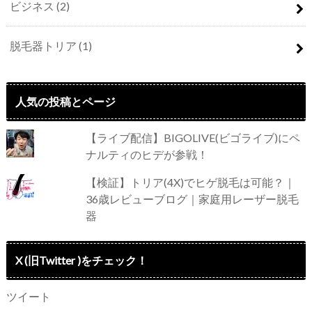
ビジネス
(2)
脱毛器トリア
(1)
人気の投稿とページ
【ライブ配信】BIGOLIVE(ビゴライブ)にペ
ナルティのヒデが参戦！
【検証】トリア(4X)でヒゲ脱毛は可能？｜
36歳レビューブログ｜家庭用レーザー脱毛
器
X (旧Twitter )をチェック！
ツイート