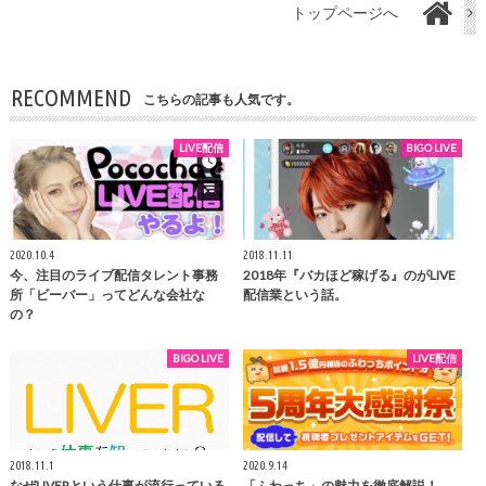
トップページへ
RECOMMEND
こちらの記事も人気です。
LIVE配信
BIGO LIVE
2020.10.4
2018.11.11
今、注目のライブ配信タレント事務
2018年『バカほど稼げる』のがLIVE
所「ビーバー」ってどんな会社な
配信業という話。
の？
BIGO LIVE
LIVE配信
2018.11.1
2020.9.14
なぜLIVERという仕事が流行っている
「ふわっち」の魅力を徹底解説！