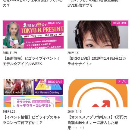
の？
LIVE配信アプリ
BIGO LIVE
BIGO LIVE
2018.11.29
2019.1.6
【最新情報】ビゴライブイベント！
【BIGO LIVE】2019年1月9日夜はカ
モデル☆アイドルWEEK
ラオケナイト♪
BIGO LIVE
アプリ
2019.1.22
2019.11.10
【イベント情報】ビゴライブのキャ
【オススメアプリ情報GET】1万円の
ラコンって何ですか！？
高額金融セミナーに潜入した結
果・・・！