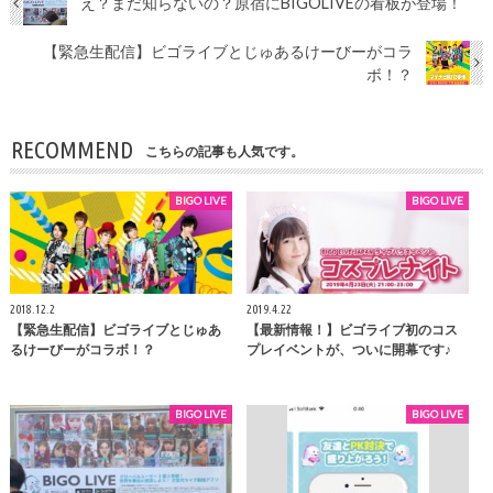
え？まだ知らないの？原宿にBIGOLIVEの看板が登場！
【緊急生配信】ビゴライブとじゅあるけーびーがコラ
ボ！？
RECOMMEND
こちらの記事も人気です。
BIGO LIVE
BIGO LIVE
2018.12.2
2019.4.22
【緊急生配信】ビゴライブとじゅあ
【最新情報！】ビゴライブ初のコス
るけーびーがコラボ！？
プレイベントが、ついに開幕です♪
BIGO LIVE
BIGO LIVE