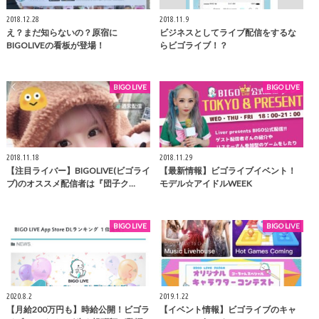
2018.12.28
2018.11.9
え？まだ知らないの？原宿に
ビジネスとしてライブ配信をするな
BIGOLIVEの看板が登場！
らビゴライブ！？
BIGO LIVE
BIGO LIVE
2018.11.18
2018.11.29
【注目ライバー】BIGOLIVE(ビゴライ
【最新情報】ビゴライブイベント！
ブ)のオススメ配信者は『団子ク…
モデル☆アイドルWEEK
BIGO LIVE
BIGO LIVE
2020.8.2
2019.1.22
【月給200万円も】時給公開！ビゴラ
【イベント情報】ビゴライブのキャ