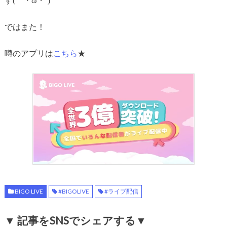
す(｀・ω・´)
ではまた！
噂のアプリは
こちら
★
BIGO LIVE
#BIGOLIVE
#ライブ配信
▼ 記事をSNSでシェアする▼