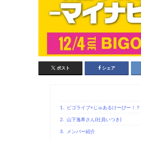
ポスト
シェア
1.
ビゴライブ×じゅあるけーびー！？
2.
山下逸希さん(社員いつき)
3.
メンバー紹介