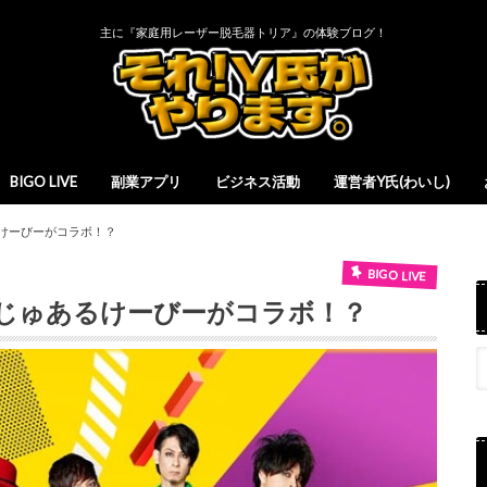
主に『家庭用レーザー脱毛器トリア』の体験ブログ！
BIGO LIVE
副業アプリ
ビジネス活動
運営者Y氏(わいし)
けーびーがコラボ！？
BIGO LIVE
じゅあるけーびーがコラボ！？