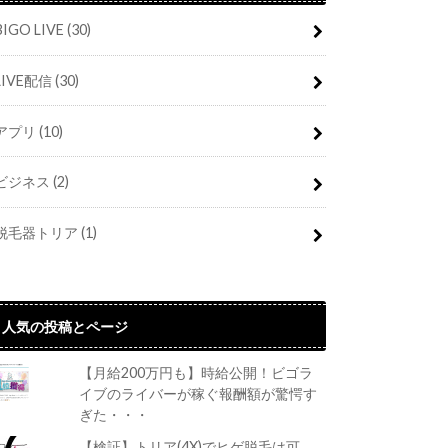
BIGO LIVE
(30)
LIVE配信
(30)
アプリ
(10)
ビジネス
(2)
脱毛器トリア
(1)
人気の投稿とページ
【月給200万円も】時給公開！ビゴラ
イブのライバーが稼ぐ報酬額が驚愕す
ぎた・・・
【検証】トリア(4X)でヒゲ脱毛は可