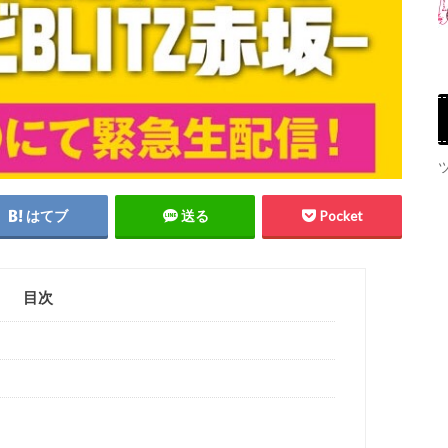
はてブ
送る
Pocket
目次