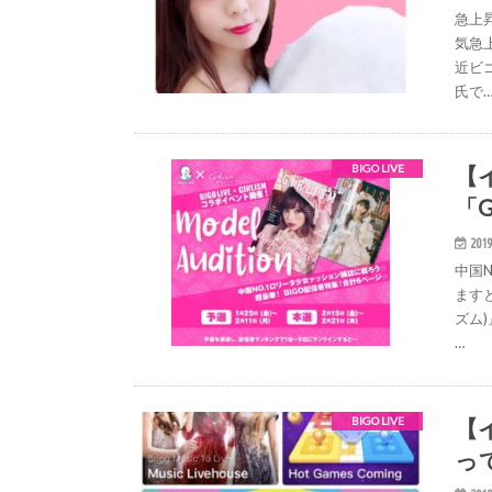
急上昇
気急
近ビ
氏で
【
BIGO LIVE
「
2019
中国
ますと
ズム
…
【
BIGO LIVE
っ