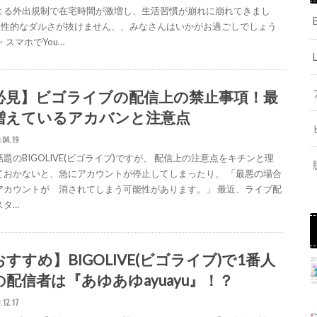
よる外出規制で在宅時間が激増し、生活習慣が崩れに崩れてきまし
慢性的なダルさが抜けません、、みなさんはいかがお過ごしでしょう
・スマホでYou…
必見】ビゴライブの配信上の禁止事項！最
増えているアカバンと注意点
.04.19
題のBIGOLIVE(ビゴライブ)ですが、 配信上の注意点をキチンと理
ておかないと、急にアカウントが停止してしまったり、 「最悪の場合
アカウントが 消されてしまう可能性があります。」 最近、ライブ配
スタ…
すすめ】BIGOLIVE(ビゴライブ)で1番人
の配信者は『あゆあゆayuayu』！？
.12.17