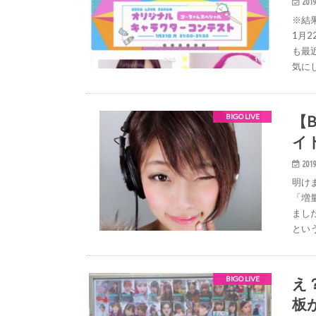
2019
※結果
1月
も最
気に
【B
BIGO LIVE
イ
2019
明け
「増
まし
とい
え
BIGO LIVE
板