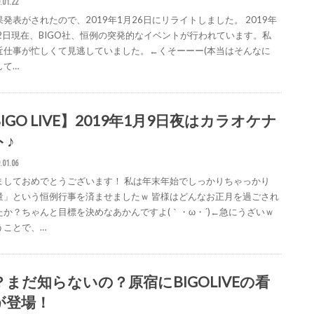
.01.22
発表がされたので、2019年1月26日にリライトしました。 2019年
22日現在、BIGO社、恒例の突発的なイベントが行われています。私
近仕事が忙しくて見逃していました。←くそーーー(本当はそんなに
して…
IGO LIVE】2019年1月9日夜はカラオケナ
ト♪
.01.06
ましておめでとうございます！ 私は年末年始でしっかりちゃっかり
量」という恒例行事を済ませましたｗ 皆様はどんなお正月を過ごされ
たか？ちゃんと目標を決めなあかんですよ(｀・ω・´)←急にうざいｗ
うことで、…
？まだ知らないの？原宿にBIGOLIVEの看
が登場！