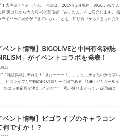
！大注目！？みぃたん！ 今回は、2019年2月現在、BIGOLIVEで人
上昇(実は前から大人気ｗ)の配信者 『みぃたん』をご紹介します。 最
ゴライバーの紹介ができていないことを、知り合いから注意されたY
…
イベント情報】BIGOLIVEと中国有名雑誌
GIRLISM」がイベントコラボを発表！
.01.26
NO.1雑誌掲載に出れる！! きたーーー！、、、なにがきたのかと言い
、ビゴライブと中国のNO.1ロリータ誌である 『GIRLISM(ガールイ
)』 のコラボ企画が決まったのです！ 私が盛り上がっている理由は、
イベント情報】ビゴライブのキャラコン
て何ですか！？