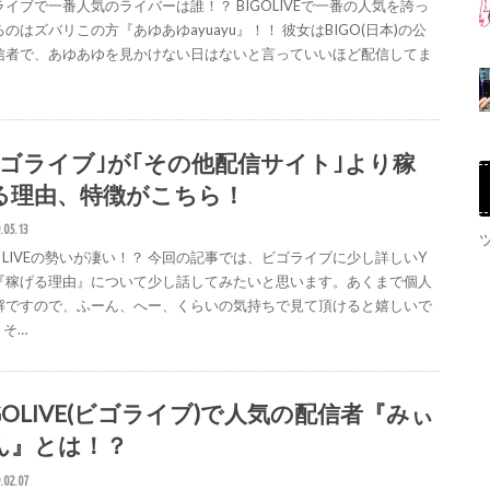
ライブで一番人気のライバーは誰！？ BIGOLIVEで一番の人気を誇っ
のはズバリこの方『あゆあゆayuayu』！！ 彼女はBIGO(日本)の公
信者で、あゆあゆを見かけない日はないと言っていいほど配信してま
ビゴライブ｣が｢その他配信サイト｣より稼
る理由、特徴がこちら！
.05.13
O LIVEの勢いが凄い！？ 今回の記事では、ビゴライブに少し詳しいY
『稼げる理由』について少し話してみたいと思います。あくまで個人
解ですので、ふーん、へー、くらいの気持ちで見て頂けると嬉しいで
 そ…
IGOLIVE(ビゴライブ)で人気の配信者『みぃ
ん』とは！？
.02.07