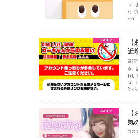
スに
た…
か？ 
【
BIGO LIVE
近
2020
今、話
解し
は、
信が
【お
BIGO LIVE
気
2019