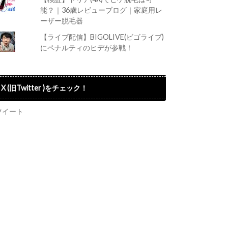
能？｜36歳レビューブログ｜家庭用レ
ーザー脱毛器
【ライブ配信】BIGOLIVE(ビゴライブ)
にペナルティのヒデが参戦！
X (旧Twitter )をチェック！
ツイート