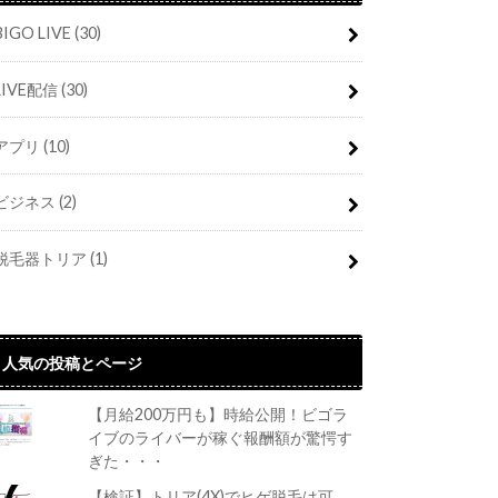
BIGO LIVE
(30)
LIVE配信
(30)
アプリ
(10)
ビジネス
(2)
脱毛器トリア
(1)
人気の投稿とページ
【月給200万円も】時給公開！ビゴラ
イブのライバーが稼ぐ報酬額が驚愕す
ぎた・・・
【検証】トリア(4X)でヒゲ脱毛は可