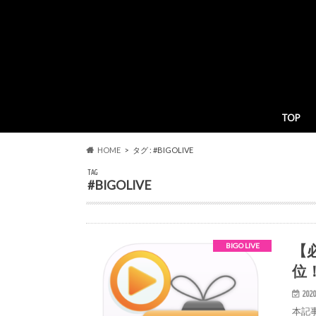
TOP
HOME
タグ : #BIGOLIVE
TAG
#BIGOLIVE
【
BIGO LIVE
位
2020
本記