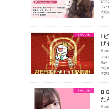
ビゴ
ている
式配
す…
｢
BIGO LIVE
げ
2019
BIG
氏が
の見
す(笑)
B
BIGO LIVE
た
2019