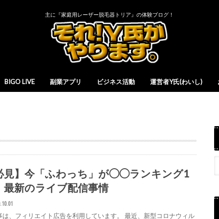
主に『家庭用レーザー脱毛器トリア』の体験ブログ！
BIGO LIVE
副業アプリ
ビジネス活動
運営者Y氏(わいし)
必見】今「ふわっち」が◯◯ランキング1
！最新のライブ配信事情
.10.01
事は、フィリエイト広告を利用しています。 最近、新型コロナウィル