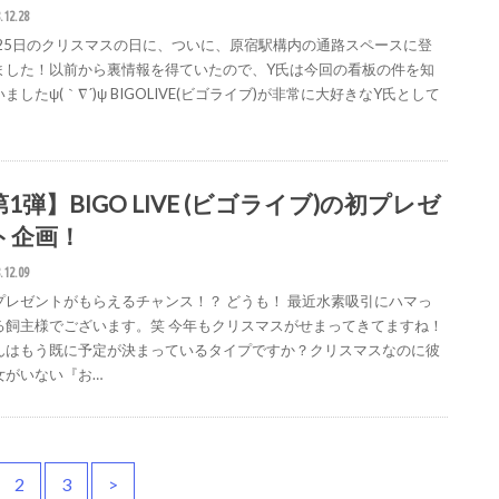
.12.28
月25日のクリスマスの日に、ついに、原宿駅構内の通路スペースに登
ました！以前から裏情報を得ていたので、Y氏は今回の看板の件を知
ましたψ(｀∇´)ψ BIGOLIVE(ビゴライブ)が非常に大好きなY氏として
1弾】BIGO LIVE (ビゴライブ)の初プレゼ
ト企画！
.12.09
プレゼントがもらえるチャンス！？ どうも！ 最近水素吸引にハマっ
る飼主様でございます。笑 今年もクリスマスがせまってきてますね！
んはもう既に予定が決まっているタイプですか？クリスマスなのに彼
女がいない『お…
2
3
>