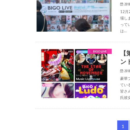
2018
12
場し
ってい
は…
【第
BIGO LIVE
ン
2018
豪華
てい
皆さ
氏彼
1