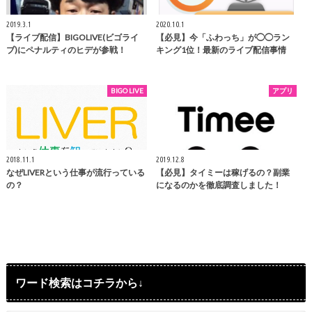
2019.3.1
2020.10.1
【ライブ配信】BIGOLIVE(ビゴライ
【必見】今「ふわっち」が◯◯ラン
ブ)にペナルティのヒデが参戦！
キング1位！最新のライブ配信事情
BIGO LIVE
アプリ
2018.11.1
2019.12.8
なぜLIVERという仕事が流行っている
【必見】タイミーは稼げるの？副業
の？
になるのかを徹底調査しました！
ワード検索はコチラから↓