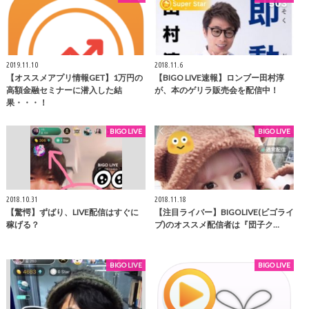
2019.11.10
2018.11.6
【オススメアプリ情報GET】1万円の
【BIGO LIVE速報】ロンブー田村淳
高額金融セミナーに潜入した結
が、本のゲリラ販売会を配信中！
果・・・！
BIGO LIVE
BIGO LIVE
2018.10.31
2018.11.18
【驚愕】ずばり、LIVE配信はすぐに
【注目ライバー】BIGOLIVE(ビゴライ
稼げる？
ブ)のオススメ配信者は『団子ク…
BIGO LIVE
BIGO LIVE