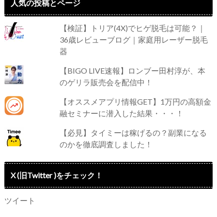
人気の投稿とページ
【検証】トリア(4X)でヒゲ脱毛は可能？｜
36歳レビューブログ｜家庭用レーザー脱毛
器
【BIGO LIVE速報】ロンブー田村淳が、本
のゲリラ販売会を配信中！
【オススメアプリ情報GET】1万円の高額金
融セミナーに潜入した結果・・・！
【必見】タイミーは稼げるの？副業になる
のかを徹底調査しました！
X (旧Twitter )をチェック！
ツイート