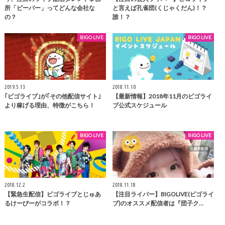
所「ビーバー」ってどんな会社な
と言えば孔雀団(くじゃくだん)！？
の？
誰！？
BIGO LIVE
BIGO LIVE
2019.5.13
2018.11.10
｢ビゴライブ｣が｢その他配信サイト｣
【最新情報】2018年11月のビゴライ
より稼げる理由、特徴がこちら！
ブ公式スケジュール
BIGO LIVE
BIGO LIVE
2018.12.2
2018.11.18
【緊急生配信】ビゴライブとじゅあ
【注目ライバー】BIGOLIVE(ビゴライ
るけーびーがコラボ！？
ブ)のオススメ配信者は『団子ク…