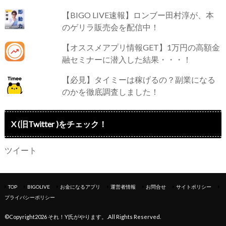
【BIGO LIVE速報】ロンブー田村淳が、本
のゲリラ販売会を配信中！
【オススメアプリ情報GET】1万円の高額金
融セミナーに潜入した結果・・・！
【必見】タイミーは稼げるの？副業になる
のかを徹底調査しました！
X (旧Twitter )をチェック！
ツイート
TOP
BIGOLIVE
お金になるアプリ
運営者情報
お問合せ
サイトポリシー
プライバシーポリシー
©Copyright2026
それ！Y氏がやります。
.All Rights Reserved.