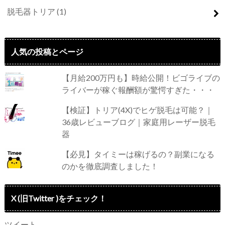
脱毛器トリア
(1)
人気の投稿とページ
【月給200万円も】時給公開！ビゴライブの
ライバーが稼ぐ報酬額が驚愕すぎた・・・
【検証】トリア(4X)でヒゲ脱毛は可能？｜
36歳レビューブログ｜家庭用レーザー脱毛
器
【必見】タイミーは稼げるの？副業になる
のかを徹底調査しました！
X (旧Twitter )をチェック！
ツイート