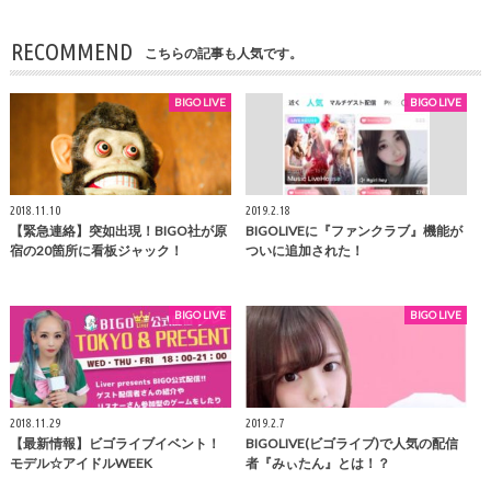
RECOMMEND
こちらの記事も人気です。
BIGO LIVE
BIGO LIVE
2018.11.10
2019.2.18
【緊急連絡】突如出現！BIGO社が原
BIGOLIVEに『ファンクラブ』機能が
宿の20箇所に看板ジャック！
ついに追加された！
BIGO LIVE
BIGO LIVE
2018.11.29
2019.2.7
【最新情報】ビゴライブイベント！
BIGOLIVE(ビゴライブ)で人気の配信
モデル☆アイドルWEEK
者『みぃたん』とは！？