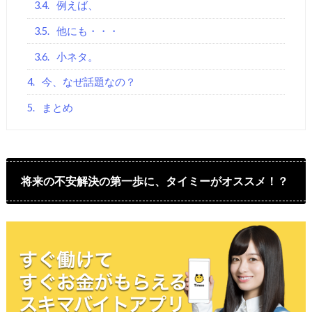
3.4.
例えば、
3.5.
他にも・・・
3.6.
小ネタ。
4.
今、なぜ話題なの？
5.
まとめ
将来の不安解決の第一歩に、タイミーがオススメ！？