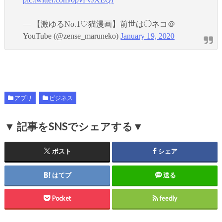
— 【激ゆるNo.1♡猫漫画】前世は◯ネコ＠
YouTube (@zense_maruneko)
January 19, 2020
アプリ
ビジネス
▼ 記事をSNSでシェアする▼
ポスト
シェア
はてブ
送る
Pocket
feedly