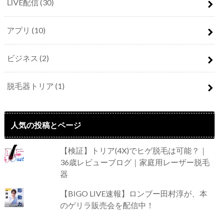
LIVE配信
(30)
アプリ
(10)
ビジネス
(2)
脱毛器トリア
(1)
人気の投稿とページ
【検証】トリア(4X)でヒゲ脱毛は可能？｜
36歳レビューブログ｜家庭用レーザー脱毛
器
【BIGO LIVE速報】ロンブー田村淳が、本
のゲリラ販売会を配信中！