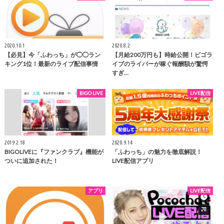
2020.10.1
2020.8.2
【必見】今「ふわっち」が◯◯ラン
【月給200万円も】時給公開！ビゴラ
キング1位！最新のライブ配信事情
イブのライバーが稼ぐ報酬額が驚愕
すぎ…
BIGO LIVE
LIVE配信
2019.2.18
2020.9.14
BIGOLIVEに『ファンクラブ』機能が
「ふわっち」の魅力を徹底解説！
ついに追加された！
LIVE配信アプリ
アプリ
LIVE配信