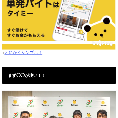
↑
とにかくシンプル！
まず◯◯が凄い！！