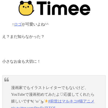
↑
ロゴ
が可愛いよね^^
え？まだ知らなかった？
小さなお金も大切に！
漫画家でもイラストレイターでもないけど、
YouTubeで漫画初めてみたよ♡応援してくれたら
嬉しいです٩( ‘ω’ )و
#前世はマルネコ
#猫アニメ
pic.twitter.com/0pvFvJXEQI