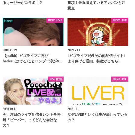
るけーびーがコラボ！？
事項！最近増えているアカバンと注
意点
BIGO LIVE
BIGO LIVE
2018.11.19
2019.5.13
【jealkb】ビゴライブに再び
｢ビゴライブ｣が｢その他配信サイト｣
haderu(はでる)ことロンブー淳が&…
より稼げる理由、特徴がこちら！
LIVE配信
BIGO LIVE
2020.10.4
2018.11.1
今、注目のライブ配信タレント事務
なぜLIVERという仕事が流行っている
所「ビーバー」ってどんな会社な
の？
の？