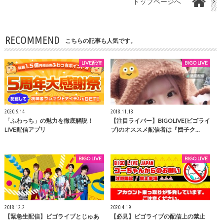
トップページへ
RECOMMEND
こちらの記事も人気です。
LIVE配信
BIGO LIVE
2020.9.14
2018.11.18
「ふわっち」の魅力を徹底解説！
【注目ライバー】BIGOLIVE(ビゴライ
LIVE配信アプリ
ブ)のオススメ配信者は『団子ク…
BIGO LIVE
BIGO LIVE
2018.12.2
2020.4.19
【緊急生配信】ビゴライブとじゅあ
【必見】ビゴライブの配信上の禁止