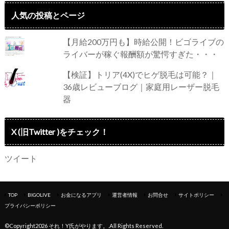
人気の投稿とページ
【月給200万円も】時給公開！ビゴライブの
ライバーが稼ぐ報酬額が驚愕すぎた・・・
【検証】トリア(4X)でヒゲ脱毛は可能？｜
36歳レビューブログ｜家庭用レーザー脱毛
器
X (旧Twitter )をチェック！
ツイート
TOP
BIGOLIVE
お金になるアプリ
運営者情報
お問合せ
サイトポリシー
プライバシーポリシー
©Copyright2026
それ！Y氏がやります。
.All Rights Reserved.