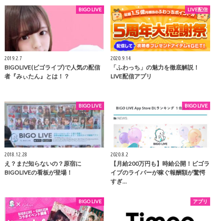
BIGO LIVE
LIVE配信
2019.2.7
2020.9.14
BIGOLIVE(ビゴライブ)で人気の配信
「ふわっち」の魅力を徹底解説！
者『みぃたん』とは！？
LIVE配信アプリ
BIGO LIVE
BIGO LIVE
2018.12.28
2020.8.2
え？まだ知らないの？原宿に
【月給200万円も】時給公開！ビゴラ
BIGOLIVEの看板が登場！
イブのライバーが稼ぐ報酬額が驚愕
すぎ…
BIGO LIVE
アプリ