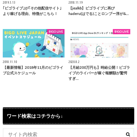
2019.5.13
2018.11.19
｢ビゴライブ｣が｢その他配信サイト｣
【jealkb】ビゴライブに再び
より稼げる理由、特徴がこちら！
haderu(はでる)ことロンブー淳が&…
BIGO LIVE
BIGO LIVE
2018.11.10
2020.8.2
【最新情報】2018年11月のビゴライ
【月給200万円も】時給公開！ビゴラ
ブ公式スケジュール
イブのライバーが稼ぐ報酬額が驚愕
すぎ…
ワード検索はコチラから↓