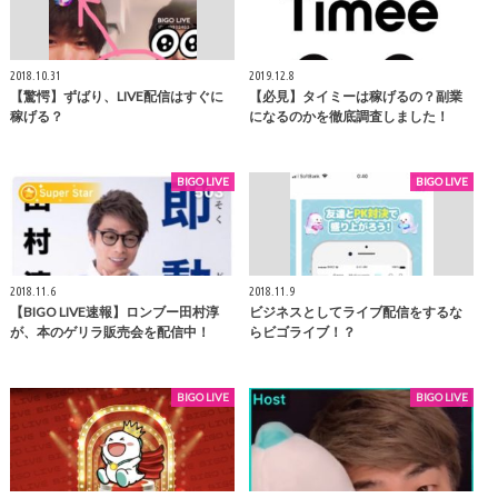
2018.10.31
2019.12.8
【驚愕】ずばり、LIVE配信はすぐに
【必見】タイミーは稼げるの？副業
稼げる？
になるのかを徹底調査しました！
BIGO LIVE
BIGO LIVE
2018.11.6
2018.11.9
【BIGO LIVE速報】ロンブー田村淳
ビジネスとしてライブ配信をするな
が、本のゲリラ販売会を配信中！
らビゴライブ！？
BIGO LIVE
BIGO LIVE